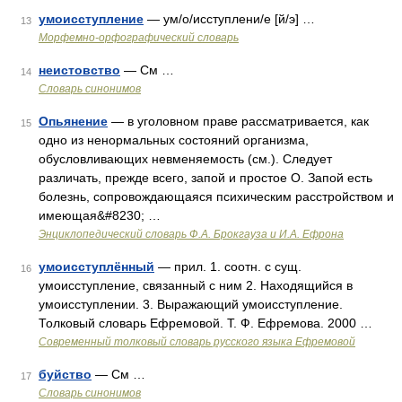
умоисступление
— ум/о/исступлени/е [й/э] …
13
Морфемно-орфографический словарь
неистовство
— См …
14
Словарь синонимов
Опьянение
— в уголовном праве рассматривается, как
15
одно из ненормальных состояний организма,
обусловливающих невменяемость (см.). Следует
различать, прежде всего, запой и простое О. Запой есть
болезнь, сопровождающаяся психическим расстройством и
имеющая&#8230; …
Энциклопедический словарь Ф.А. Брокгауза и И.А. Ефрона
умоисступлённый
— прил. 1. соотн. с сущ.
16
умоисступление, связанный с ним 2. Находящийся в
умоисступлении. 3. Выражающий умоисступление.
Толковый словарь Ефремовой. Т. Ф. Ефремова. 2000 …
Современный толковый словарь русского языка Ефремовой
буйство
— См …
17
Словарь синонимов