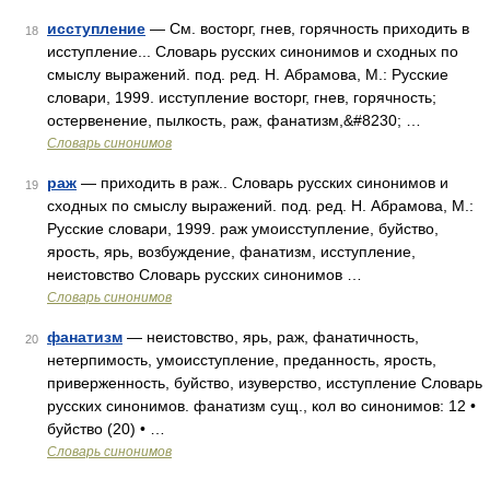
исступление
— См. восторг, гнев, горячность приходить в
18
исступление... Словарь русских синонимов и сходных по
смыслу выражений. под. ред. Н. Абрамова, М.: Русские
словари, 1999. исступление восторг, гнев, горячность;
остервенение, пылкость, раж, фанатизм,&#8230; …
Словарь синонимов
раж
— приходить в раж.. Словарь русских синонимов и
19
сходных по смыслу выражений. под. ред. Н. Абрамова, М.:
Русские словари, 1999. раж умоисступление, буйство,
ярость, ярь, возбуждение, фанатизм, исступление,
неистовство Словарь русских синонимов …
Словарь синонимов
фанатизм
— неистовство, ярь, раж, фанатичность,
20
нетерпимость, умоисступление, преданность, ярость,
приверженность, буйство, изуверство, исступление Словарь
русских синонимов. фанатизм сущ., кол во синонимов: 12 •
буйство (20) • …
Словарь синонимов