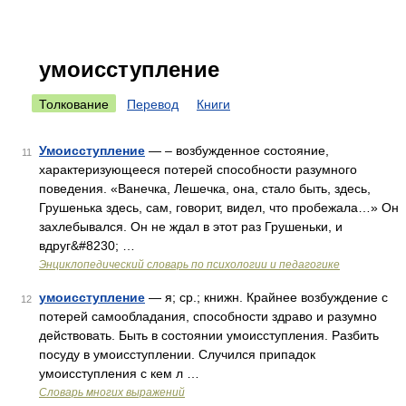
умоисступление
Толкование
Перевод
Книги
Умоисступление
— – возбужденное состояние,
11
характеризующееся потерей способности разумного
поведения. «Ванечка, Лешечка, она, стало быть, здесь,
Грушенька здесь, сам, говорит, видел, что пробежала…» Он
захлебывался. Он не ждал в этот раз Грушеньки, и
вдруг&#8230; …
Энциклопедический словарь по психологии и педагогике
умоисступление
— я; ср.; книжн. Крайнее возбуждение с
12
потерей самообладания, способности здраво и разумно
действовать. Быть в состоянии умоисступления. Разбить
посуду в умоисступлении. Случился припадок
умоисступления с кем л …
Словарь многих выражений